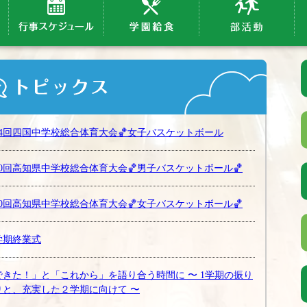
64回四国中学校総合体育大会🏀女子バスケットボール
80回高知県中学校総合体育大会🏀男子バスケットボール🏀
80回高知県中学校総合体育大会🏀女子バスケットボール🏀
学期終業式
できた！」と「これから」を語り合う時間に 〜 1学期の振り
りと、充実した２学期に向けて 〜