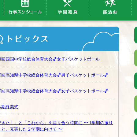
64回四国中学校総合体育大会🏀女子バスケットボール
80回高知県中学校総合体育大会🏀男子バスケットボール🏀
80回高知県中学校総合体育大会🏀女子バスケットボール🏀
学期終業式
できた！」と「これから」を語り合う時間に 〜 1学期の振り
りと、充実した２学期に向けて 〜