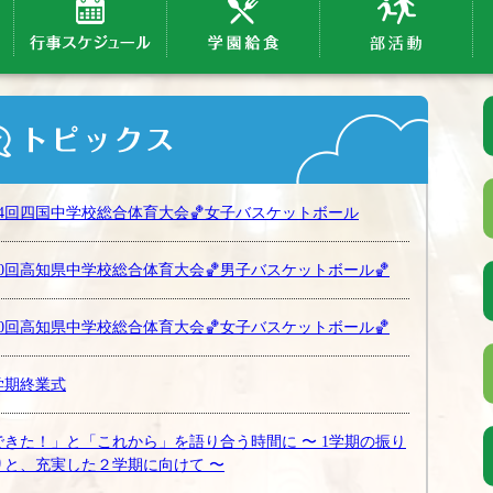
64回四国中学校総合体育大会🏀女子バスケットボール
80回高知県中学校総合体育大会🏀男子バスケットボール🏀
80回高知県中学校総合体育大会🏀女子バスケットボール🏀
学期終業式
できた！」と「これから」を語り合う時間に 〜 1学期の振り
りと、充実した２学期に向けて 〜