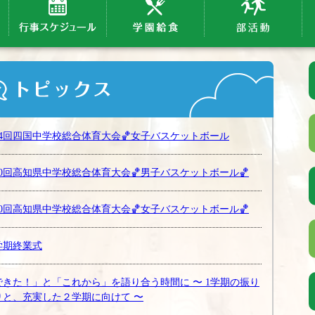
64回四国中学校総合体育大会🏀女子バスケットボール
80回高知県中学校総合体育大会🏀男子バスケットボール🏀
80回高知県中学校総合体育大会🏀女子バスケットボール🏀
学期終業式
できた！」と「これから」を語り合う時間に 〜 1学期の振り
りと、充実した２学期に向けて 〜