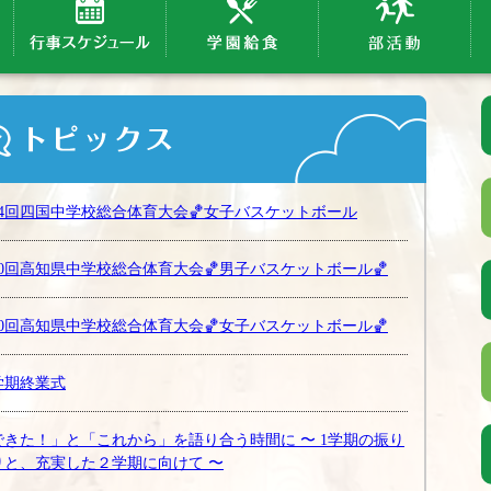
64回四国中学校総合体育大会🏀女子バスケットボール
80回高知県中学校総合体育大会🏀男子バスケットボール🏀
80回高知県中学校総合体育大会🏀女子バスケットボール🏀
学期終業式
できた！」と「これから」を語り合う時間に 〜 1学期の振り
りと、充実した２学期に向けて 〜