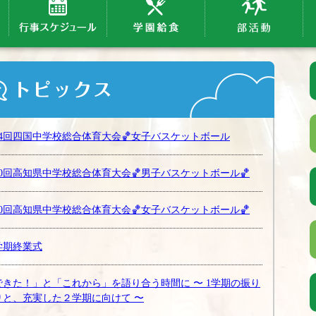
64回四国中学校総合体育大会🏀女子バスケットボール
80回高知県中学校総合体育大会🏀男子バスケットボール🏀
80回高知県中学校総合体育大会🏀女子バスケットボール🏀
学期終業式
できた！」と「これから」を語り合う時間に 〜 1学期の振り
りと、充実した２学期に向けて 〜