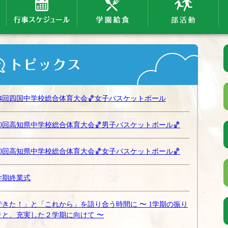
64回四国中学校総合体育大会🏀女子バスケットボール
80回高知県中学校総合体育大会🏀男子バスケットボール🏀
80回高知県中学校総合体育大会🏀女子バスケットボール🏀
学期終業式
できた！」と「これから」を語り合う時間に 〜 1学期の振り
りと、充実した２学期に向けて 〜