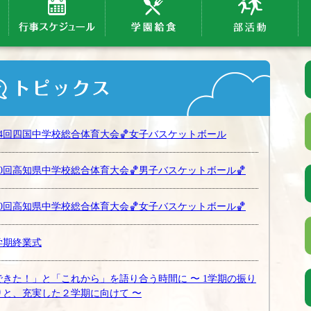
64回四国中学校総合体育大会🏀女子バスケットボール
80回高知県中学校総合体育大会🏀男子バスケットボール🏀
80回高知県中学校総合体育大会🏀女子バスケットボール🏀
学期終業式
できた！」と「これから」を語り合う時間に 〜 1学期の振り
りと、充実した２学期に向けて 〜