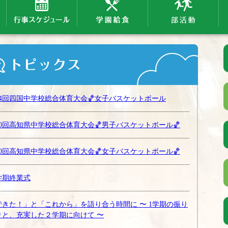
64回四国中学校総合体育大会🏀女子バスケットボール
80回高知県中学校総合体育大会🏀男子バスケットボール🏀
80回高知県中学校総合体育大会🏀女子バスケットボール🏀
学期終業式
できた！」と「これから」を語り合う時間に 〜 1学期の振り
りと、充実した２学期に向けて 〜